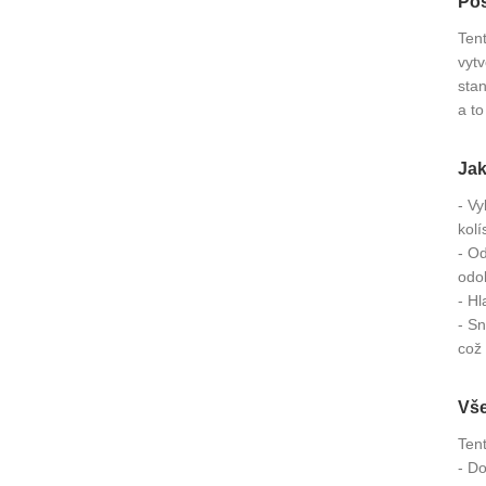
Pos
Ten
vytv
sta
a t
Jak
- Vy
kolí
- Od
odol
- Hl
- S
což
Vše
Ten
- D