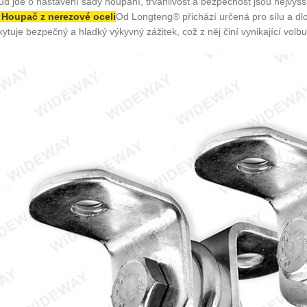
d jde o nastavení sady houpání, trvanlivost a bezpečnost jsou nejvyšší 
 Houpač z nerezové oceli
Od Longteng® přichází určená pro sílu a dlo
ytuje bezpečný a hladký výkyvný zážitek, což z něj činí vynikající volbu