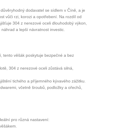
 důvěryhodný dodavatel se sídlem v Číně, a je
t vůči rzi, korozi a opotřebení. Na rozdíl od
šťuje 304 z nerezové oceli dlouhodobý výkon,
áhrad a lepší návratnost investic.
ní, tento věšák poskytuje bezpečné a bez
lotě, 304 z nerezové oceli zůstává silná,
jištění tichého a příjemného kývavého zážitku.
rdwaremi, včetně šroubů, podložky a ořechů,
ideální pro různá nastavení:
 věšákem.