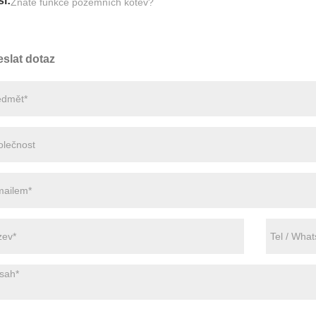
ší:
Znáte funkce pozemních kotev?
slat dotaz