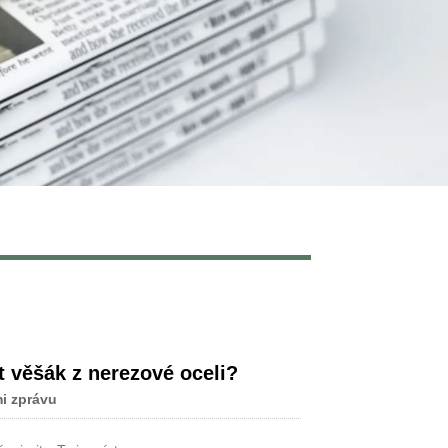
Live
t věšák z nerezové oceli?
i zprávu