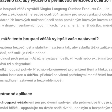
taveno tak, aby vydrželo s prémiovou nerezovou ocelí 304
to houpací věšák vyráběl Ningbo Longteng Outdoor Products Co., Ltd.,
ořen z ekologické nerezové oceli 304, známý pro svou vynikající odolnos
ndardních kovových možností oceli nebo potaženým kovovým kovem zaji
o i v drsných venkovních podmínkách. To znamená menší údržbu, méně n
 může tento houpací věšák vylepšit vaše nastavení?
lepšená bezpečnost a stabilita- navržená tak, aby zvládla těžká zatíže
sání, což snižuje riziko nehod.
olnost proti počasí - Ať už je vystaven dešti, vlhkosti nebo extrémní tep
ává rzi a degradaci.
adký houpací pohyb- Precision-Engineered pro snížení tření a hluku, za
nadná instalace a údržba- přichází se všemi potřebnými montážními ha
 usnadňuje nastavení a bezproblémové.
stranné aplikace
to
houpací věšák
není jen pro dvorní sady-její síla průmyslové třídy je 
omácí hřiště - upgradujte na dvoře sadě dvorku odolným a bezpečným