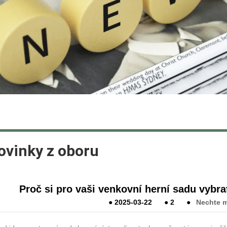
ovinky z oboru
Proč si pro vaši venkovní herní sadu vybra
●
2025-03-22
●
2
●
Nechte m