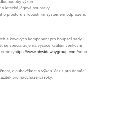
 dlouhodobý výkon.
y a letecké jógové soupravy.
ního prostoru s robustním systémem odpružení.
vých a kovových komponent pro houpací sady.
 se specializuje na vysoce kvalitní venkovní
 stránky
https://www.nbwidewaygroup.com/
nebo
pečnost, dlouhověkost a výkon. Ať už pro domácí
ážitek pro nadcházející roky.