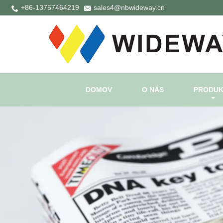
+86-13757464219
sales4@nbwideway.cn
DOMOV
O NÁS
PRODUK