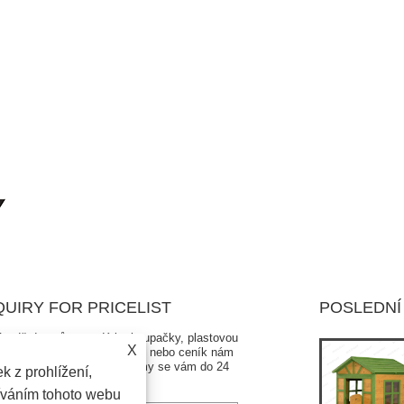
QUIRY FOR PRICELIST
POSLEDNÍ
ípadě dotazů na sedátko houpačky, plastovou
Je dětská houpačka bezpečná?
X
zavku, kování pro houpačku nebo ceník nám
2024/10/12
ím zanechte svůj e-mail a my se vám do 24
k z prohlížení,
in ozveme.
Když si vaše děti hrají na houpačce venku, největším
íváním tohoto webu