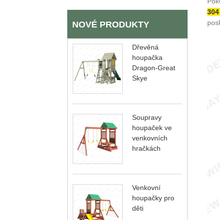
Poku
304
posk
NOVÉ PRODUKTY
Dřevěná
houpačka
Dragon-Great
Skye
Soupravy
houpaček ve
venkovních
hračkách
Venkovní
houpačky pro
děti