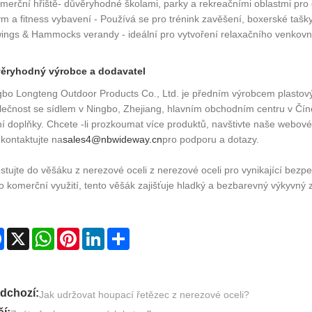
omerční hřiště- důvěryhodné školami, parky a rekreačními oblastmi pro
m a fitness vybavení - Používá se pro trénink zavěšení, boxerské tašk
wings & Hammocks verandy - ideální pro vytvoření relaxačního venkov
ěryhodný výrobce a dodavatel
gbo Longteng Outdoor Products Co., Ltd. je předním výrobcem plasto
ečnost se sídlem v Ningbo, Zhejiang, hlavním obchodním centru v Číně,
í doplňky. Chcete -li prozkoumat více produktů, navštivte naše webové
kontaktujte na
sales4@nbwideway.cn
pro podporu a dotazy.
stujte do věšáku z nerezové oceli z nerezové oceli pro vynikající bez
 komerční využití, tento věšák zajišťuje hladký a bezbarevný výkyvný z
Facebook
X
WhatsApp
Pinterest
LinkedIn
Share
dchozí:
Jak udržovat houpací řetězec z nerezové oceli?