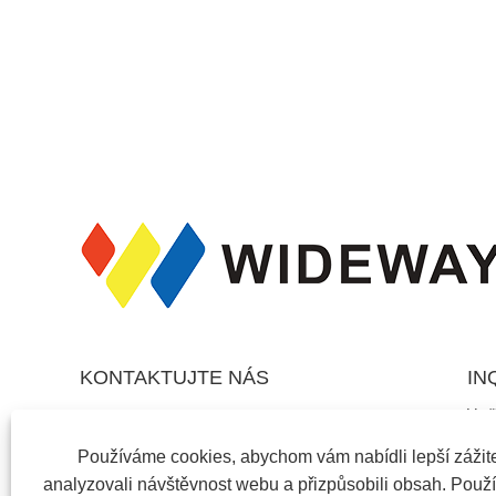
KONTAKTUJTE NÁS
IN
V př
Adresa: No.488 North Tongyuan Road, Luotuo
sklu
Street, Zhenhai District, Ningbo City, Zhejiang,
pros
Používáme cookies, abychom vám nabídli lepší zážite
hod
Čína
analyzovali návštěvnost webu a přizpůsobili obsah. Použ