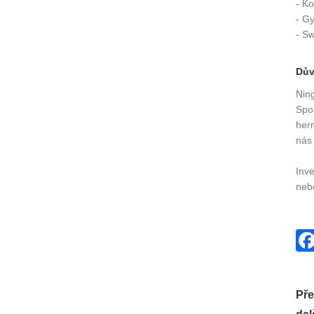
- K
- Gy
- S
Dův
Nin
Spol
hern
nás 
Inve
nebo
Pře