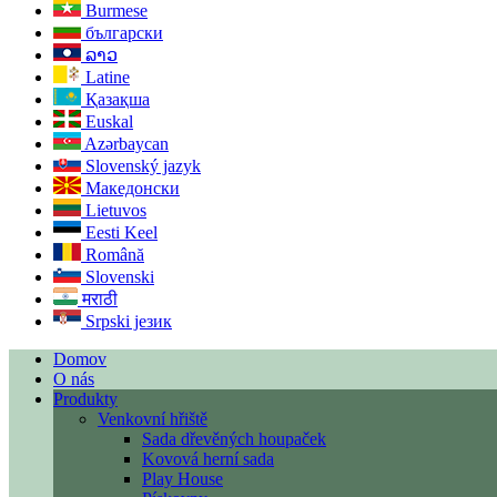
Burmese
български
ລາວ
Latine
Қазақша
Euskal
Azərbaycan
Slovenský jazyk
Македонски
Lietuvos
Eesti Keel
Română
Slovenski
मराठी
Srpski језик
Domov
O nás
Produkty
Venkovní hřiště
Sada dřevěných houpaček
Kovová herní sada
Play House