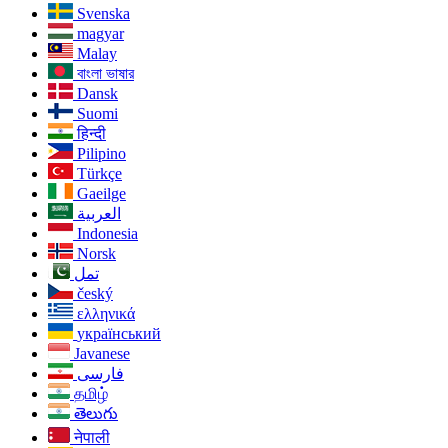
Svenska
magyar
Malay
বাংলা ভাষার
Dansk
Suomi
हिन्दी
Pilipino
Türkçe
Gaeilge
العربية
Indonesia
Norsk‎
تمل
český
ελληνικά
український
Javanese
فارسی
தமிழ்
తెలుగు
नेपाली