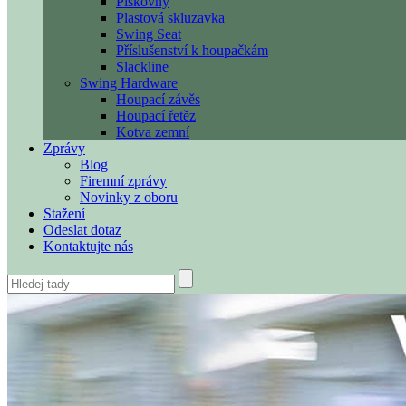
Pískovny
Plastová skluzavka
Swing Seat
Příslušenství k houpačkám
Slackline
Swing Hardware
Houpací závěs
Houpací řetěz
Kotva zemní
Zprávy
Blog
Firemní zprávy
Novinky z oboru
Stažení
Odeslat dotaz
Kontaktujte nás