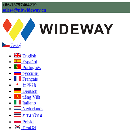
+86-13757464219
sales4@nbwideway.cn
český
English
Español
Português
русский
Français
日本語
Deutsch
tiếng Việt
Italiano
Nederlands
ภาษาไทย
Polski
한국어