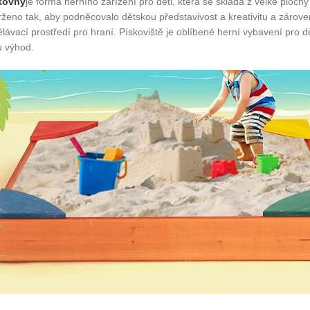
kovny
je forma herního zařízení pro děti, která se skládá z velké ploch
rženo tak, aby podněcovalo dětskou představivost a kreativitu a zárov
lávací prostředí pro hraní. Pískoviště je oblíbené herní vybavení pro 
u výhod.