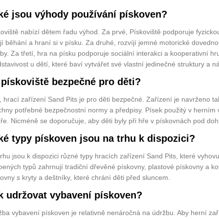
ké jsou výhody používání pískoven?
oviště nabízí dětem řadu výhod. Za prvé, Pískoviště podporuje fyzickou 
jí běhání a hraní si v písku. Za druhé, rozvíjí jemné motorické dovednost
by. Za třetí, hra na písku podporuje sociální interakci a kooperativní hr
stavivost u dětí, které baví vytvářet své vlastní jedinečné struktury a n
 pískoviště bezpečné pro děti?
 hrací zařízení Sand Pits je pro děti bezpečné. Zařízení je navrženo ta
chny potřebné bezpečnostní normy a předpisy. Písek použitý v herním v
hře. Nicméně se doporučuje, aby děti byly při hře v pískovnách pod do
ké typy pískoven jsou na trhu k dispozici?
rhu jsou k dispozici různé typy hracích zařízení Sand Pits, které vyh
bených typů zahrnují tradiční dřevěné pískovny, plastové pískovny a k
ovny s kryty a deštníky, které chrání děti před sluncem.
k udržovat vybavení pískoven?
ba vybavení pískoven je relativně nenáročná na údržbu. Aby herní zaří