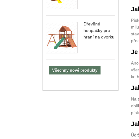
Ja
Písk
Dřevěné
milu
houpačky pro
stav
hraní na dvorku
před
Je
Ano,
vše
Všechny nové produkty
ke 
Ja
Na t
oblí
písk
Ja
Údrž