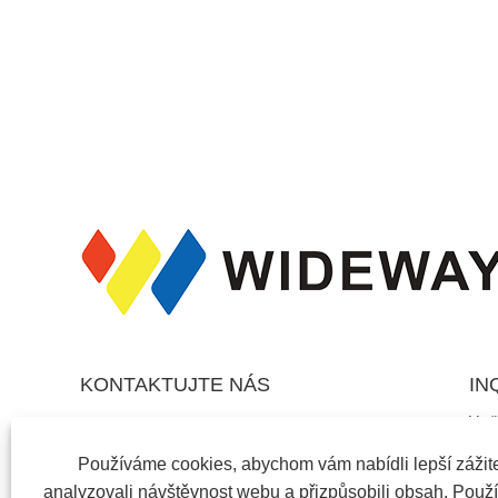
KONTAKTUJTE NÁS
IN
V př
Adresa: No.488 North Tongyuan Road, Luotuo
sklu
Street, Zhenhai District, Ningbo City, Zhejiang,
pros
Používáme cookies, abychom vám nabídli lepší zážite
hod
Čína
analyzovali návštěvnost webu a přizpůsobili obsah. Použ