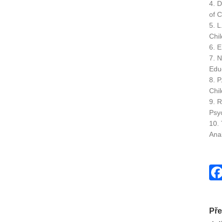
4. D
of 
5. L
Chi
6. E
7. 
Educ
8. P
Chil
9. R
Psy
10. 
Anal
Pře