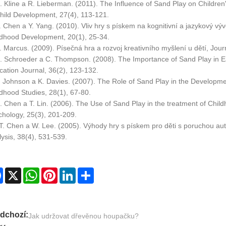
. Kline a R. Lieberman. (2011). The Influence of Sand Play on Childre
Child Development, 27(4), 113-121.
. Chen a Y. Yang. (2010). Vliv hry s pískem na kognitivní a jazykový výv
ldhood Development, 20(1), 25-34.
. Marcus. (2009). Písečná hra a rozvoj kreativního myšlení u dětí, Journ
N. Schroeder a C. Thompson. (2008). The Importance of Sand Play in E
ation Journal, 36(2), 123-132.
. Johnson a K. Davies. (2007). The Role of Sand Play in the Developmen
dhood Studies, 28(1), 67-80.
. Chen a T. Lin. (2006). The Use of Sand Play in the treatment of Chi
chology, 25(3), 201-209.
T. Chen a W. Lee. (2005). Výhody hry s pískem pro děti s poruchou auti
ysis, 38(4), 531-539.
Facebook
X
WhatsApp
Pinterest
LinkedIn
Share
dchozí:
Jak udržovat dřevěnou houpačku?