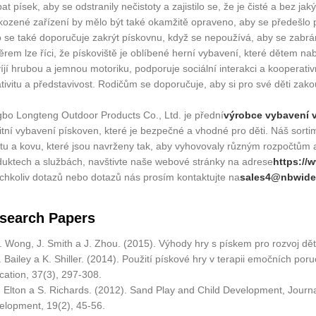
at písek, aby se odstranily nečistoty a zajistilo se, že je čisté a bez ja
kozené zařízení by mělo být také okamžitě opraveno, aby se předeš
 se také doporučuje zakrýt pískovnu, když se nepoužívá, aby se zabrá
rem lze říci, že pískoviště je oblíbené herní vybavení, které dětem nab
íjí hrubou a jemnou motoriku, podporuje sociální interakci a kooperat
tivitu a představivost. Rodičům se doporučuje, aby si pro své děti zakou
gbo Longteng Outdoor Products Co., Ltd. je přední
výrobce vybavení 
itní vybavení pískoven, které je bezpečné a vhodné pro děti. Náš sort
stu a kovu, které jsou navrženy tak, aby vyhovovaly různým rozpočtům 
duktech a službách, navštivte naše webové stránky na adrese
https:/
ýchkoliv dotazů nebo dotazů nás prosím kontaktujte na
sales4@nbwide
search Papers
. Wong, J. Smith a J. Zhou. (2015). Výhody hry s pískem pro rozvoj dětí
. Bailey a K. Shiller. (2014). Použití pískové hry v terapii emočních por
cation, 37(3), 297-308.
. Elton a S. Richards. (2012). Sand Play and Child Development, Journa
elopment, 19(2), 45-56.