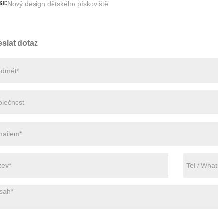
ší:
Nový design dětského pískoviště
slat dotaz