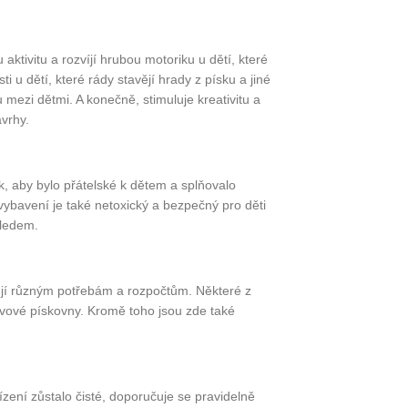
aktivitu a rozvíjí hrubou motoriku u dětí, které
i u dětí, které rády stavějí hrady z písku a jiné
u mezi dětmi. A konečně, stimuluje kreativitu a
ávrhy.
k, aby bylo přátelské k dětem a splňovalo
ybavení je také netoxický a bezpečný pro děti
hledem.
ovují různým potřebám a rozpočtům. Některé z
ovové pískovny. Kromě toho jsou zde také
zení zůstalo čisté, doporučuje se pravidelně