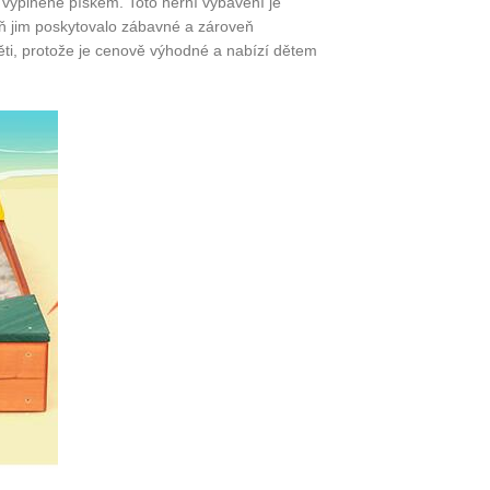
y vyplněné pískem. Toto herní vybavení je
eň jim poskytovalo zábavné a zároveň
děti, protože je cenově výhodné a nabízí dětem