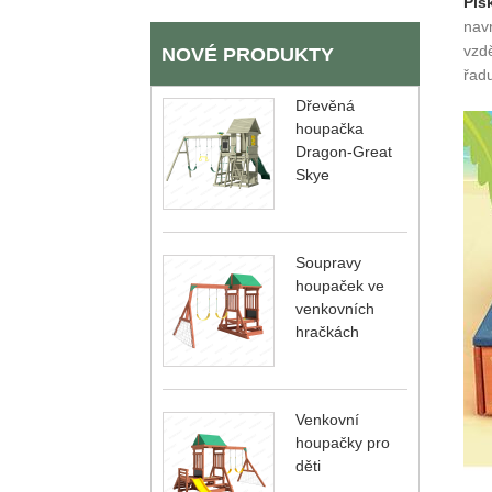
Pís
nav
vzdě
NOVÉ PRODUKTY
řad
Dřevěná
houpačka
Dragon-Great
Skye
Soupravy
houpaček ve
venkovních
hračkách
Venkovní
houpačky pro
děti