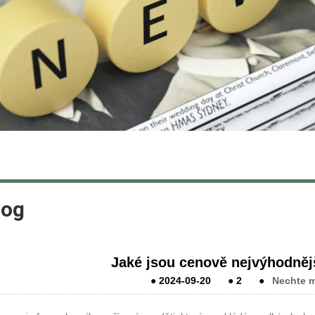
log
Jaké jsou cenově nejvýhodněj
●
2024-09-20
●
2
●
Nechte m