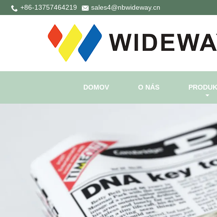
+86-13757464219
sales4@nbwideway.cn
DOMOV
O NÁS
PRODUK