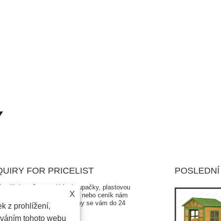
QUIRY FOR PRICELIST
POSLEDNÍ
ípadě dotazů na sedátko houpačky, plastovou
Je dětská houpačka bezpečná?
X
zavku, kování pro houpačku nebo ceník nám
2024/10/12
ím zanechte svůj e-mail a my se vám do 24
k z prohlížení,
in ozveme.
Když si vaše děti hrají na houpačce venku, největším
íváním tohoto webu