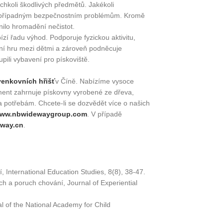
kýchkoli škodlivých předmětů. Jakékoli
lo případným bezpečnostním problémům. Kromě
nilo hromadění nečistot.
ízí řadu výhod. Podporuje fyzickou aktivitu,
ivní hru mezi dětmi a zároveň podněcuje
pili vybavení pro pískoviště.
venkovních hřišť
v Číně. Nabízíme vysoce
iment zahrnuje pískovny vyrobené ze dřeva,
a potřebám. Chcete-li se dozvědět více o našich
/www.nbwidewaygroup.com
. V případě
way.cn
.
, International Education Studies, 8(8), 38-47.
uch a poruch chování, Journal of Experiential
l of the National Academy for Child